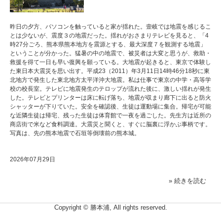
昨日の夕方、パソコンを触っていると家が揺れた。壹岐では地震を感じるこ
とは少ないが、震度３の地震だった。揺れがおさまりテレビを見ると、「4
時27分ごろ、熊本県熊本地方を震源とする、最大深度７を観測する地震」
ということが分かった。猛暑の中の地震で、被災者は大変と思うが、救助・
救援を得て一日も早い復興を願っている。大地震が起きると、東京で体験し
た東日本大震災を思い出す。平成23（2011）年3月11日14時46分18秒に東
北地方で発生した東北地方太平洋沖大地震。私は仕事で東京の中学・高等学
校の校長室。テレビに地震発生のテロップが流れた後に、激しい揺れが発生
した。テレビとプリンターは床に転げ落ち、地震が収まり廊下に出ると防火
シャッターが下りていた。安全を確認後、生徒は運動場に集合。帰宅が可能
な近隣生徒は帰宅、残った生徒は体育館で一夜を過ごした。先生方は近所の
商店街で米など食料調達。大震災と聞くと、すぐに脳裏に浮かぶ事柄です。
写真は、先の熊本地震で石垣等倒壊前の熊本城。
2026年07月29日
» 続きを読む
Copyright © 勝本浦, All rights reserved.