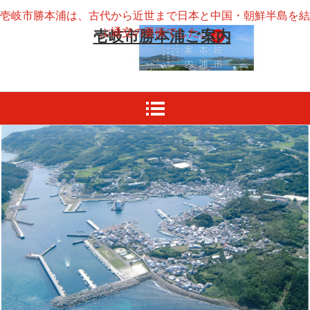
壱岐市勝本浦は、古代から近世まで日本と中国・朝鮮半島を結
ぶ通交の要衝でした。
壱岐市勝本浦ご案内