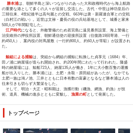
勝本浦
は、朝鮮半島と深いつながりのあった大和政権時代から海上航路
の重要な港として多くの人々が逗留し交流した。古代・中世は神功皇后の
三韓往来、4世紀後半は高句麗との交戦、663年は唐・新羅連合軍との交戦
（白村江の戦い）。近世は文禄・慶長の役の兵站基地として、城番と家来
500人が7年間駐屯した。
江戸時代
になると、外敵警備のため若宮島に遠見番所設置、海上警備と
治安維持の押役所設置、朝鮮通信使の迎接所設置（往復路19回寄港、一行
約450人）、案内役の対馬屋敷（一行約800人、約60人が常駐）が設置され
た。
鯨組による捕鯨
は、突組から網組の捕鯨に転換した貞享元（1684）年、
田ノ浦に納屋場が造られ開始され、約200年間にわたって行われた。隆盛
時の納屋場には、鯨船723人、納屋135人が働き、1年に大小数百隻の運搬
船が出入りした。勝本浦には、土肥・永取・原田組があったが、なかでも
土肥一族は鴻ノ池、三井とともに日本有数の富豪となるなど勝本浦は人の
往来引きも切らず大繁栄をした。
そして、明治・大正・昭和期は、漁獲行動（磯漁、網漁、釣漁）が技
術、道具、機械の進歩とともに変貌し、
漁業の町
として発展した。
トップページ