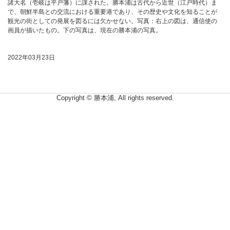
諸大名（壱岐は平戸藩）に課された。勝本浦は古代から近世（江戸時代）ま
で、朝鮮半島との交流における重要港であり、その歴史や文化を知ることが
観光の街としての発展を図るには欠かせない。写真：右上の図は、通信使の
画員が描いたもの。下の写真は、現在の勝本浦の写真。
2022年03月23日
Copyright © 勝本浦, All rights reserved.