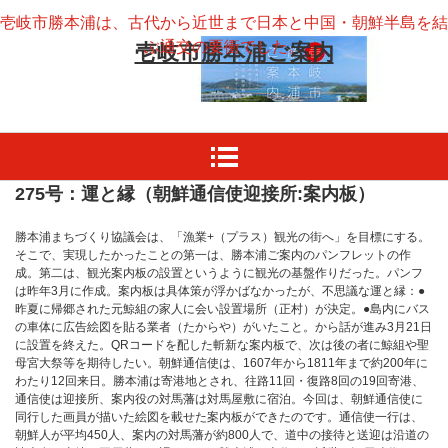
壱岐市勝本浦は、古代から近世まで日本と中国・朝鮮半島を結
ぶ通交の要衝でした。
壱岐市勝本浦ご案内
275号：運と縁（朝鮮通信使迎接所:案内板）
勝本浦まちづくり協議会は、「漁業+（プラス）観光の街へ」を目標にする。
そこで、実現したかったことの第一は、勝本浦ご案内のパンフレットの作
成。第二は、観光案内板の設置というように観光の基盤作りだった。パンフ
は昨年3月に作成。案内板は具体策が浮かばなかったが、不思議な運と縁：●
昨夏に帰郷された元鯨組の家人に会い設置場所（正村）が決定。●島内にバス
の車体に広告絵図を貼る業者（たからや）がいたこと。から話が進み3月21日
に設置を終えた。QRコードを配した斬新な案内板で、次は後の者に鯨組や聖
母宮大祭等を期待したい。朝鮮通信使は、1607年から1811年まで約200年に
わたり12回来日。勝本浦は寄港地とされ、往路11回・復路8回の19回寄港、
通信使は迎接所、案内役の対馬藩は対馬屋敷に宿泊。今回は、朝鮮通信使に
同行した画員が描いた絵図を載せた案内板ができたのです。通信使一行は、
朝鮮人が平均450人、案内の対馬藩が約800人で、道中の接待と送迎は沿道の