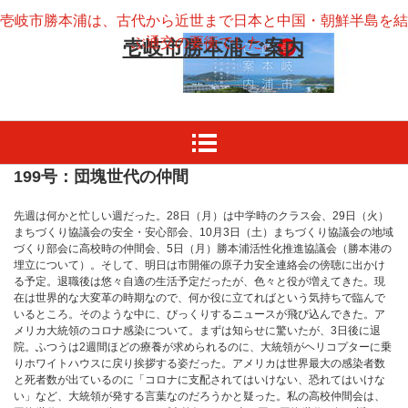
壱岐市勝本浦は、古代から近世まで日本と中国・朝鮮半島を結
ぶ通交の要衝でした。
壱岐市勝本浦ご案内
199号：団塊世代の仲間
先週は何かと忙しい週だった。28日（月）は中学時のクラス会、29日（火）
まちづくり協議会の安全・安心部会、10月3日（土）まちづくり協議会の地域
づくり部会に高校時の仲間会、5日（月）勝本浦活性化推進協議会（勝本港の
埋立について）。そして、明日は市開催の原子力安全連絡会の傍聴に出かけ
る予定。退職後は悠々自適の生活予定だったが、色々と役が増えてきた。現
在は世界的な大変革の時期なので、何か役に立てればという気持ちで臨んで
いるところ。そのような中に、びっくりするニュースが飛び込んできた。ア
メリカ大統領のコロナ感染について。まずは知らせに驚いたが、3日後に退
院。ふつうは2週間ほどの療養が求められるのに、大統領がヘリコプターに乗
りホワイトハウスに戻り挨拶する姿だった。アメリカは世界最大の感染者数
と死者数が出ているのに「コロナに支配されてはいけない、恐れてはいけな
い」など、大統領が発する言葉なのだろうかと疑った。私の高校仲間会は、