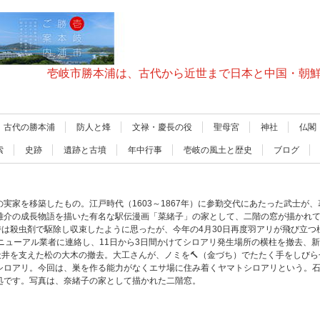
壱岐市勝本浦は、古代から近世まで日本と中国・朝
古代の勝本浦
防人と烽
文禄・慶長の役
聖母宮
神社
仏閣
索
史跡
遺跡と古墳
年中行事
壱岐の風土と歴史
ブログ
実家を移築したもの。江戸時代（1603～1867年）に参勤交代にあたった武士が
雄介の成長物語を描いた有名な駅伝漫画「菜緒子」の家として、二階の窓が描かれ
時は殺虫剤で駆除し収束したように思ったが、今年の4月30日再度羽アリが飛び立
ニューアル業者に連絡し、11日から3日間かけてシロアリ発生場所の横柱を撤去、
天井を支えた松の大木の撤去。大工さんが、ノミを🔨（金づち）でたたく手をしび
シロアリ。今回は、巣を作る能力がなくエサ場に住み着くヤマトシロアリという。
処です。写真は、奈緒子の家として描かれた二階窓。