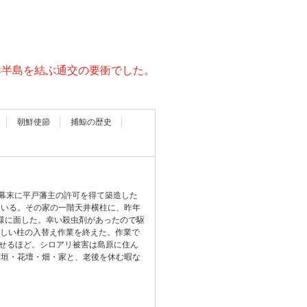
鮮半島を結ぶ通交の要衝でした。
朝鮮使節
捕鯨の歴史
、幕末に平戸藩主の許可を得て築造した
ている。その家の一階天井横柱に、昨年
つ様に面した。幸い殺虫剤があったので駆
新しい柱の入替え作業を終えた。作業で
らせるほど。シロアリ被害は島原に住ん
石垣・花壇・畑・家と、老後を休む暇な