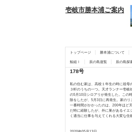
壱岐市勝本浦ご案内
トップページ
勝本浦について
鯨組Ⅰ
辰の島遊覧
辰の島探
178号
私の住む家は、高校１年生の時に祖母の
３軒のうちの一つ。天才ランナー壱岐
の5月10日シロアリが発生した。この
除をしたが、5月3日に再発生。家のリ
一番時間がかかったのは、200年ほど
だ時に経験したが、外に巣があるイエ
く適当に仕事を与えてくれる大変な住
2020年05月13日