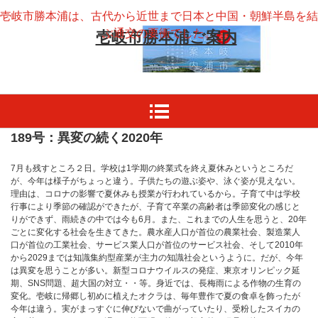
壱岐市勝本浦は、古代から近世まで日本と中国・朝鮮半島を結
ぶ通交の要衝でした。
壱岐市勝本浦ご案内
189号：異変の続く2020年
7月も残すところ２日。学校は1学期の終業式を終え夏休みというところだ
が、今年は様子がちょっと違う。子供たちの遊ぶ姿や、泳ぐ姿が見えない。
理由は、コロナの影響で夏休みも授業が行われているから。子育て中は学校
行事により季節の確認ができたが、子育て卒業の高齢者は季節変化の感じと
りができず、雨続きの中では今も6月。また、これまでの人生を思うと、20年
ごとに変化する社会を生きてきた。農水産人口が首位の農業社会、製造業人
口が首位の工業社会、サービス業人口が首位のサービス社会、そして2010年
から2029までは知識集約型産業が主力の知識社会というように。だが、今年
は異変を思うことが多い。新型コロナウイルスの発症、東京オリンピック延
期、SNS問題、超大国の対立・・等。身近では、長梅雨による作物の生育の
変化。壱岐に帰郷し初めに植えたオクラは、毎年豊作で夏の食卓を飾ったが
今年は違う。実がまっすぐに伸びないで曲がっていたり、受粉したスイカの