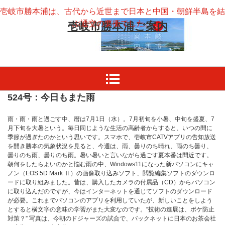
壱岐市勝本浦は、古代から近世まで日本と中国・朝鮮半島を結
ぶ通交の要衝でした。
壱岐市勝本浦ご案内
524号：今日もまた雨
雨・雨・雨と過ごす中、暦は7月1日（水）。7月初旬を小暑、中旬を盛夏、7
月下旬を大暑という。毎日同じような生活の高齢者からすると、いつの間に
季節が過ぎたのかという思いです。スマホで、壱岐市CATVアプリの告知放送
を開き勝本の気象状況を見ると、今週は、雨、曇りのち晴れ、雨のち曇り、
曇りのち雨、曇りのち雨。暑い暑いと言いながら過ごす夏本番は間近です。
朝何をしたらよいのかと悩む雨の中、Windows11になった新パソコンにキャ
ノン（EOS 5D Mark Ⅱ）の画像取り込みソフト、閲覧編集ソフトのダウンロ
ードに取り組みました。昔は、購入したカメラの付属品（CD）からパソコン
に取り込んだのですが、今はインターネットを通じてソフトのダウンロード
が必要。これまでパソコンのアプリを利用していたが、新しいことをしよう
とすると横文字の意味の学習がまた大変なのです。“技術の進展は、ボケ防止
対策？” 写真は、今朝のドジャーズの試合で、バックネットに日本のお茶会社