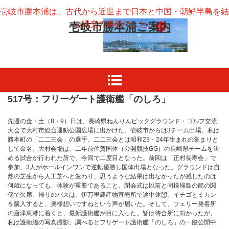
壱岐市勝本浦は、古代から近世まで日本と中国・朝鮮半島を結
ぶ通交の要衝でした。
壱岐市勝本浦ご案内
517号：フリーゲート護衛艦「のしろ」
先週の金・土（8・9）日は、長崎県ねんりんピックグラウンド・ゴルフ交流
大会で大村市総合運動公園広場に出かけた。壱岐市からは3チーム出場、私は
勝本町の「二二三会」の選手。二二三会とは昭和23・24年生まれの集まりと
して命名。大村会場は、二年前佐賀国体（公開競技GG）の長崎県チームを決
める試合が行われた所で、今回で二度目となった。前回は「正村長寿会」で
参加、3人がホールインワンで逆転優勝し国体出場となった。グラウンドは自
然の芝生から人工芝へと変わり、思うような結果は出なかったが感じたのは
何歳になっても、体験が重要であること。閉会式は以前と同様帰島の船の関
係で欠席。帰りのバスは、伊万里農産物直売所で途中休憩。イチゴとミカン
を購入すると、奥様想いですねという声が届いた。そして、フェリー発着所
の唐津東港に着くと、最新護衛艦が目に入った。皆は待合所に向かったが、
私は護衛艦の写真撮影。調べるとフリゲート護衛艦「のしろ」の一般公開中