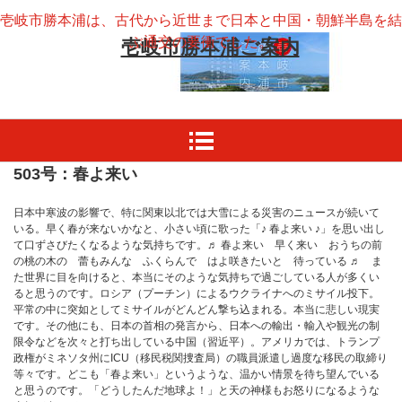
壱岐市勝本浦は、古代から近世まで日本と中国・朝鮮半島を結
ぶ通交の要衝でした。
壱岐市勝本浦ご案内
503号：春よ来い
日本中寒波の影響で、特に関東以北では大雪による災害のニュースが続いて
いる。早く春が来ないかなと、小さい頃に歌った「♪ 春よ来い ♪」を思い出し
て口ずさびたくなるような気持ちです。♬ 春よ来い 早く来い おうちの前
の桃の木の 蕾もみんな ふくらんで はよ咲きたいと 待っている ♬ ま
た世界に目を向けると、本当にそのような気持ちで過ごしている人が多くい
ると思うのです。ロシア（プーチン）によるウクライナへのミサイル投下。
平常の中に突如としてミサイルがどんどん撃ち込まれる。本当に悲しい現実
です。その他にも、日本の首相の発言から、日本への輸出・輸入や観光の制
限令などを次々と打ち出している中国（習近平）。アメリカでは、トランプ
政権がミネソタ州にICU（移民税関捜査局）の職員派遣し過度な移民の取締り
等々です。どこも「春よ来い」というような、温かい情景を待ち望んでいる
と思うのです。「どうしたんだ地球よ！」と天の神様もお怒りになるような