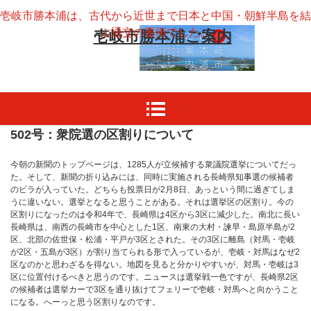
壱岐市勝本浦は、古代から近世まで日本と中国・朝鮮半島を結
ぶ通交の要衝でした。
壱岐市勝本浦ご案内
502号：衆院選の区割りについて
今朝の新聞のトップページは、1285人が立候補する衆議院選挙についてだっ
た。そして、新聞の折り込みには、同時に実施される長崎県知事選の候補者
のビラが入っていた。どちらも投票日が2月8日、あっという間に過ぎてしま
うに違いない。選挙となると思うことがある。それは選挙区の区割り。今の
区割りになったのは令和4年で、長崎県は4区から3区に減少した。南北に長い
長崎県は、南西の長崎市を中心とした1区、南東の大村・諫早・島原半島が2
区、北部の佐世保・松浦・平戸が3区とされた。その3区に離島（対馬・壱岐
が2区・五島が3区）が割り当てられる形で入っているが、壱岐・対馬はなぜ2
区なのかと思わざるを得ない。地図を見ると分かりやすいが、対馬・壱岐は3
区に位置付けるべきと思うのです。ニュースは選挙戦一色ですが、長崎県2区
の候補者は選挙カーで3区を通り抜けてフェリーで壱岐・対馬へと向かうこと
になる。へーっと思う区割りなのです。