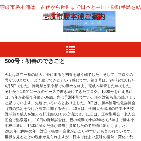
壱岐市勝本浦は、古代から近世まで日本と中国・朝鮮半島を結
ぶ通交の要衝でした。
壱岐市勝本浦ご案内
500号：初春のできごと
今朝は新年一番の晴天。外に出ると初春を思う朝でした。そして、ブログの
号が500となり、よく続けてきたという感じです。第１号は、9年前の2017年
4月5日でした。長崎県と東京都での勤めを終え、壱岐へ帰郷した年でした。
それから1週間に一度のペースで書き続けてきたブログ。1000号を迎えるに
は、9年が必要で年齢が86歳。先は予測不能ですが、ボケ対策も兼ね続けよう
と思っています。先週はいろいろとありました。9日は、勝本浦活性化委員会
（市の指定を受けた海業に関する会）、10日は、全国大会出場の勝本小学校
野球部と成人を迎える野球部OBとの交流試合、11日は、正村聖母会（老人会
初会で温泉浴）。10日の野球試合は、親の転勤で小学3年から6年まで勝本小
学校に通い、野球に励んだ孫が帰省し参加したので見物に出かけました。
2026年は丙午の年、対立・衝突・変化が起こりやすいとも言われています。
世界を見るとその現象が見られますが、日本ではよい意味の情熱・変化・勢