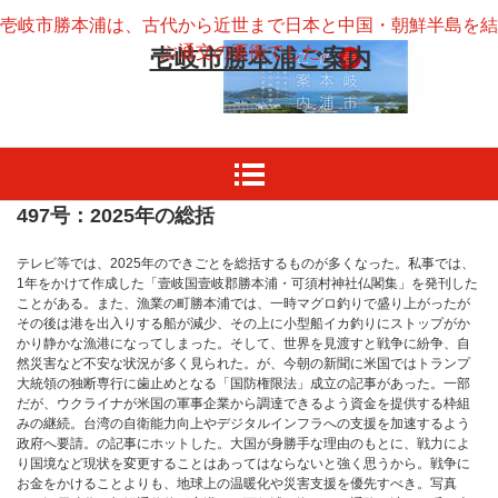
壱岐市勝本浦は、古代から近世まで日本と中国・朝鮮半島を結
ぶ通交の要衝でした。
壱岐市勝本浦ご案内
497号：2025年の総括
テレビ等では、2025年のできごとを総括するものが多くなった。私事では、
1年をかけて作成した「壹岐国壹岐郡勝本浦・可須村神社仏閣集」を発刊した
ことがある。また、漁業の町勝本浦では、一時マグロ釣りで盛り上がったが
その後は港を出入りする船が減少、その上に小型船イカ釣りにストップがか
かり静かな漁港になってしまった。そして、世界を見渡すと戦争に紛争、自
然災害など不安な状況が多く見られた。が、今朝の新聞に米国ではトランプ
大統領の独断専行に歯止めとなる「国防権限法」成立の記事があった。一部
だが、ウクライナが米国の軍事企業から調達できるよう資金を提供する枠組
みの継続。台湾の自衛能力向上やデジタルインフラへの支援を加速するよう
政府へ要請。の記事にホットした。大国が身勝手な理由のもとに、戦力によ
り国境など現状を変更することはあってはならないと強く思うから。戦争に
お金をかけることよりも、地球上の温暖化や災害支援を優先すべき。写真