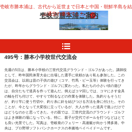
壱岐市勝本浦は、古代から近世まで日本と中国・朝鮮半島を結
ぶ通交の要衝でした。
壱岐市勝本浦ご案内
495号：勝本小学校世代交流会
先週の5日は、勝本小学校の三世代交流グラウンド・ゴルフがあった。講師役
として、昨年国民体育大会に出場した選手に依頼があり私も参加した。この
交流会は、以前は昔の子供の遊び（コマ、竹馬・ビー玉等）体験を行ってき
たが、昨年からグラウンド・ゴルフに変わった。私たちの小さい頃の遊び
は、自分たちで道具を作って遊んだ。例えばコマ回しでは、コマにさす金具
の軸を打ち付けて、やすりで削るなどの作業を体験した。魚釣りもそうだ
が、釣り竿に使う竹切や、釣り糸に針を結びつける方法を身に付けた。その
ことが、今となって大変役に立っているが、大人が作った道具で遊ぶだけで
はどうなのかと思ってきた。その面では、三世代交流のグラウンド・ゴルフ
はよき体験の場になっている。特に、親子が交代でボールを打つなどはとて
も良い光景でした。写真は、壱岐発のフェリー・高速艇が向かう博多港。中
央は、プロ野球ソフトバンクホークスの本拠地ペイペイドームです。