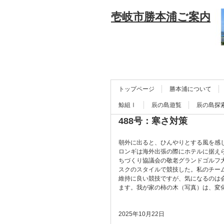
壱岐市勝本浦ご案内
トップページ
勝本浦について
鯨組Ⅰ
辰の島遊覧
辰の島探
488号：寒さ対策
朝外に出ると、ひんやりとする風を感
ロンギは海外出張の際にホテルに据え
ちづくり協議会の敬老グランドゴルフ
スクのスタイルで競技した。私のチーム
維持に良い競技ですが、気になるのは
ます。我が家の柿の木（写真）は、変
2025年10月22日