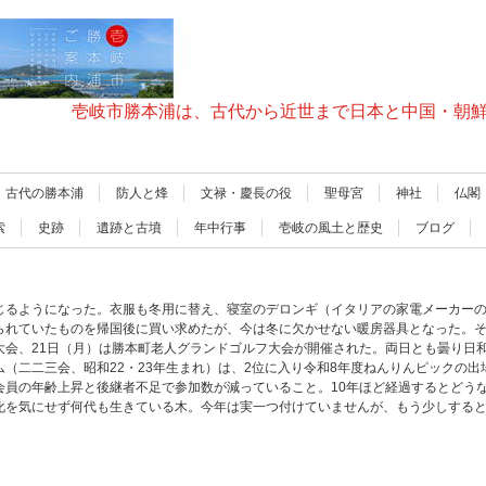
壱岐市勝本浦は、古代から近世まで日本と中国・朝
古代の勝本浦
防人と烽
文禄・慶長の役
聖母宮
神社
仏閣
索
史跡
遺跡と古墳
年中行事
壱岐の風土と歴史
ブログ
じるようになった。衣服も冬用に替え、寝室のデロンギ（イタリアの家電メーカー
られていたものを帰国後に買い求めたが、今は冬に欠かせない暖房器具となった。そ
大会、21日（月）は勝本町老人グランドゴルフ大会が開催された。両日とも曇り日和
（二二三会、昭和22・23年生まれ）は、2位に入り令和8年度ねんりんピックの
会員の年齢上昇と後継者不足で参加数が減っていること。10年ほど経過するとどう
化を気にせず何代も生きている木。今年は実一つ付けていませんが、もう少しする