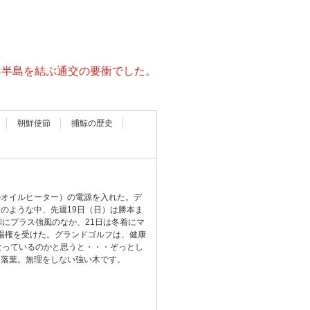
鮮半島を結ぶ通交の要衝でした。
朝鮮使節
捕鯨の歴史
のオイルヒーター）の電源を入れた。デ
のような中、先週19日（日）は勝本ま
にプラス強風のなか、21日は冬着にマ
出場権を受けた。グランドゴルフは、健康
なっているのかと思うと・・・ぞっとし
と落葉。無理をしない強い木です。