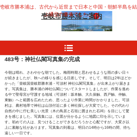
壱岐市勝本浦は、古代から近世まで日本と中国・朝鮮半島を結
ぶ通交の要衝でした。
壱岐市勝本浦ご案内
483号：神社仏閣写真集の完成
今朝は晴れ、さわやかな朝でした。梅雨時期と思わせるような雨の多い日々
が続きましたが、秋への移りを感じる日差しです。そして、明日は2年ほどか
かった「壹岐国壹岐郡勝本浦・可須村 神社仏閣写真集」が出来上がり届きま
す。写真集は、勝本浦の神社仏閣についてスタートしましたが、作業を進め
る中で聖母宮が守護する地域（可須村：坂本触、大久保触、西戸触、仲触、
東触）へと範囲を広めたため、思ったより作業に時間がかかりました。可須
村は、農村地帯で神社は山頂付近に多く神社探しが大変でした。その代わり
自然の中に佇む美しい光景（木の鳥居と石垣に囲まれた石祠）を目にして驚
きを感じました。写真集には、位置が分かるように地図に印を示していま
す。初めての人は、見つけることができるだろうかと心配ですが、大変さ以
上に素敵な社があります。写真集の到着は、明日の14時から16時の間、待ち
遠しい一日です。