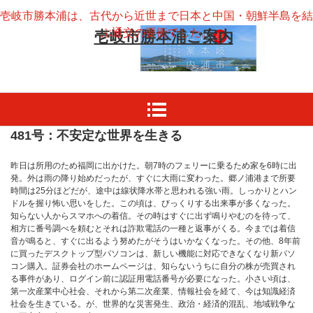
壱岐市勝本浦は、古代から近世まで日本と中国・朝鮮半島を結
ぶ通交の要衝でした。
壱岐市勝本浦ご案内
481号：不安定な世界を生きる
昨日は所用のため福岡に出かけた。朝7時のフェリーに乗るため家を6時に出
発。外は雨の降り始めだったが、すぐに大雨に変わった。郷ノ浦港まで所要
時間は25分ほどだが、途中は線状降水帯と思われる強い雨。しっかりとハン
ドルを握り怖い思いをした。この頃は、びっくりする出来事が多くなった。
知らない人からスマホへの着信。その時はすぐに出ず鳴りやむのを待って、
相方に番号調べを頼むとそれは詐欺電話の一種と返事がくる。今までは着信
音が鳴ると、すぐに出るよう努めたがそうはいかなくなった。その他、8年前
に買ったデスクトップ型パソコンは、新しい機能に対応できなくなり新パソ
コン購入。証券会社のホームページは、知らないうちに自分の株が売買され
る事件があり、ログイン前に認証用電話番号が必要になった。小さい頃は、
第一次産業中心社会、それから第二次産業、情報社会を経て、今は知識経済
社会を生きている。が、世界的な災害発生、政治・経済的混乱、地域戦争な