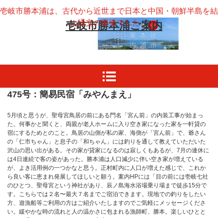
壱岐市勝本浦は、古代から近世まで日本と中国・朝鮮半島を結
ぶ通交の要衝でした。
壱岐市勝本浦ご案内
475号：簡易民宿「みやんまえ」
5月頃と思うが、聖母宮鳥居の前にある門名「宮ん前」の内装工事が始まっ
た。何事かと聞くと、両親が老人ホームに入り空き家になった家を一軒貸の
宿にするためとのこと。鳥居の山側が私の家、海側が「宮ん前」で、爺さん
の「仁市ちゃん」と息子の「和ちゃん」には釣りを通して教えていただいた
沢山の思い出がある。その家が貸家になるのは寂しくもあるが、7月の連休に
は4日連続で客の姿があった。勝本浦は人口減少に伴い空き家が増えている
が、よき活用例の一つかなと思う。正村町内に人口が増えた感じで、これか
ら良い客に恵まれ発展してほしいと願う。案内HPには「目の前には壱岐七社
のひとつ、聖母宮という神社があり、辰ノ島海水浴場乗り場まで徒歩15分で
す。こちらでは２名〜最大７名までご宿泊できます。現地での釣りをしたい
方、遊漁船等ご利用の方はご紹介いたしますのでご気軽にメッセージくださ
い。緩やかな時の流れと人の温かさに包まれる漁師町、勝本。楽しいひとと