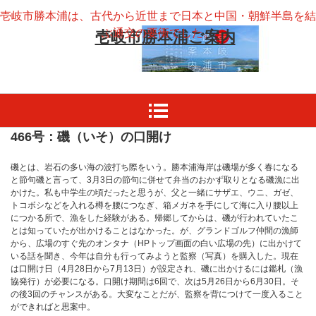
壱岐市勝本浦は、古代から近世まで日本と中国・朝鮮半島を結
ぶ通交の要衝でした。
壱岐市勝本浦ご案内
466号：磯（いそ）の口開け
磯とは、岩石の多い海の波打ち際をいう。勝本浦海岸は磯場が多く春になる
と節句磯と言って、3月3日の節句に併せて弁当のおかず取りとなる磯漁に出
かけた。私も中学生の頃だったと思うが、父と一緒にサザエ、ウニ、ガゼ、
トコボシなどを入れる樽を腰につなぎ、箱メガネを手にして海に入り腰以上
につかる所で、漁をした経験がある。帰郷してからは、磯が行われていたこ
とは知っていたが出かけることはなかった。が、グランドゴルフ仲間の漁師
から、広場のすぐ先のオンタナ（HPトップ画面の白い広場の先）に出かけて
いる話を聞き、今年は自分も行ってみようと監察（写真）を購入した。現在
は口開け日（4月28日から7月13日）が設定され、磯に出かけるには鑑札（漁
協発行）が必要になる。口開け期間は6回で、次は5月26日から6月30日。そ
の後3回のチャンスがある。大変なことだが、監察を背につけて一度入ること
ができればと思案中。