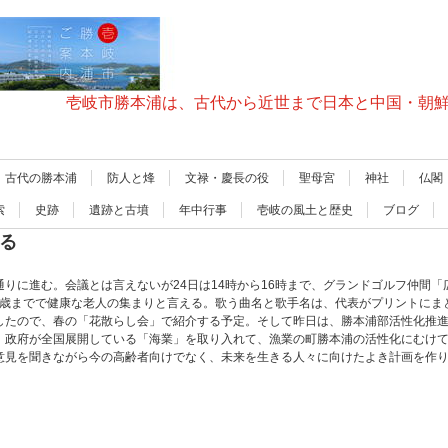
壱岐市勝本浦は、古代から近世まで日本と中国・朝
古代の勝本浦
防人と烽
文禄・慶長の役
聖母宮
神社
仏閣
索
史跡
遺跡と古墳
年中行事
壱岐の風土と歴史
ブログ
ある
りに進む。会議とは言えないが24日は14時から16時まで、グランドゴルフ仲間
93歳までで健康な老人の集まりと言える。歌う曲名と歌手名は、代表がプリントに
したので、春の「花散らし会」で紹介する予定。そして昨日は、勝本浦部活性化推
、政府が全国展開している「海業」を取り入れて、漁業の町勝本浦の活性化にむけ
意見を聞きながら今の高齢者向けでなく、未来を生きる人々に向けたよき計画を作