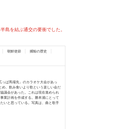
鮮半島を結ぶ通交の要衝でした。
朝鮮使節
捕鯨の歴史
「広っぱ馬場先」のカラオケ大会があっ
まとめ、飲み食いより歌という楽しい会だ
進協議会があった。これは現在進められ
て事業計画を作成する。勝本浦にとって
りたいと思っている。写真は、曲と歌手