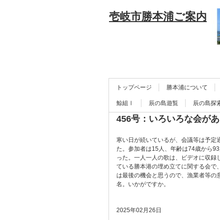
壱岐市勝本浦ご案内
トップページ
勝本浦について
鯨組Ⅰ
辰の島遊覧
辰の島探
456号：いろいろな会が
寒い日が続いているが、会議等は予定通
た。参加者は15人、年齢は74歳から
った。一人一人の歌は、ビデオに収録
ている勝本港の埋め立てに関する会で
は最後の機会と思うので、漁業者等の
名。いかがですか。
2025年02月26日