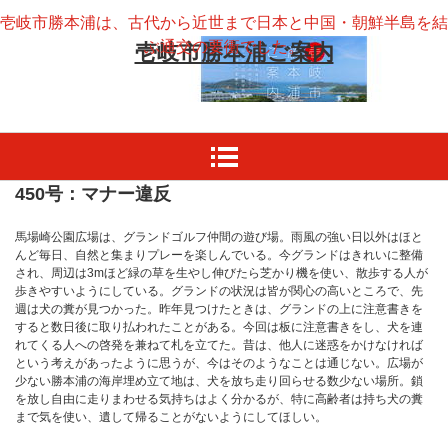
壱岐市勝本浦は、古代から近世まで日本と中国・朝鮮半島を結
ぶ通交の要衝でした。
壱岐市勝本浦ご案内
450号：マナー違反
馬場崎公園広場は、グランドゴルフ仲間の遊び場。雨風の強い日以外はほと
んど毎日、自然と集まりプレーを楽しんでいる。今グランドはきれいに整備
され、周辺は3mほど緑の草を生やし伸びたら芝かり機を使い、散歩する人が
歩きやすいようにしている。グランドの状況は皆が関心の高いところで、先
週は犬の糞が見つかった。昨年見つけたときは、グランドの上に注意書きを
すると数日後に取り払われたことがある。今回は板に注意書きをし、犬を連
れてくる人への啓発を兼ねて札を立てた。昔は、他人に迷惑をかけなければ
という考えがあったように思うが、今はそのようなことは通じない。広場が
少ない勝本浦の海岸埋め立て地は、犬を放ち走り回らせる数少ない場所。鎖
を放し自由に走りまわせる気持ちはよく分かるが、特に高齢者は持ち犬の糞
まで気を使い、遺して帰ることがないようにしてほしい。