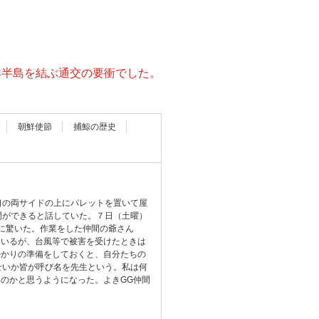
鮮半島を結ぶ通交の要衝でした。
朝鮮使節
捕鯨の歴史
口の両サイドの上にパレットを置いて屋
間ができると話していた。７日（土曜）
に驚いた。作業をした仲間の爺さん
ているが、台風等で被害を受けたときは
掛かりの準備をしておくと、自分たちの
せいか皆が呼び名を先生という。私は何
のかと思うようになった。よきGG仲間