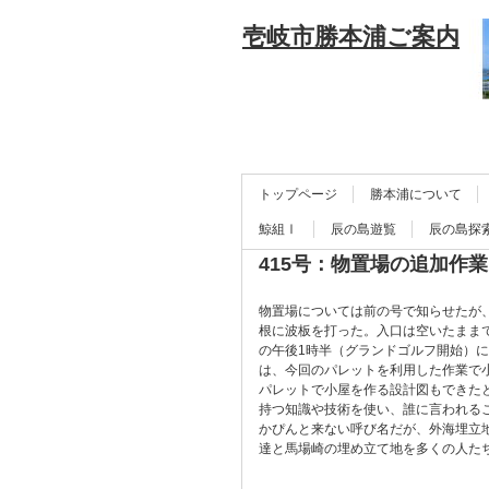
壱岐市勝本浦ご案内
トップページ
勝本浦について
鯨組Ⅰ
辰の島遊覧
辰の島探
415号：物置場の追加作業
物置場については前の号で知らせたが
根に波板を打った。入口は空いたまま
の午後1時半（グランドゴルフ開始）
は、今回のパレットを利用した作業で
パレットで小屋を作る設計図もできた
持つ知識や技術を使い、誰に言われる
かぴんと来ない呼び名だが、外海埋立
達と馬場崎の埋め立て地を多くの人た