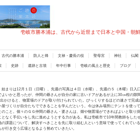
壱岐市勝本浦は、古代から近世まで日本と中国・朝
古代の勝本浦
防人と烽
文禄・慶長の役
聖母宮
神社
仏閣
索
史跡
遺跡と古墳
年中行事
壱岐の風土と歴史
ブログ
、始まりは12月１日（日曜）、先週の写真は４日（水曜）、先週の５（木曜）日入
でよいかと思ったが、仲間の爺さんが自分の家に古いドアがあるが上に30㎝程の隙
に出かけると、物置場のドアが取り付けられていた。びっくりするほどの速さで完成
小屋づくりが自分たちでできることを学んだという。今は休み場所にテントを使っ
とのこと。個々のＧＧ仲間の爺さん・婆さんは、畑や物置場ができればよいと取り
ことなく手伝いをし先に進めようとする力がある。私は壱岐市で10年間教師をした
地の課題について、解決すべきことを先に取り組む人という意味で使ってくれている
ちが行き交う広場となるよう努めていきたい。