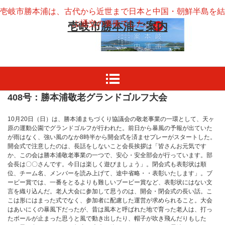
壱岐市勝本浦は、古代から近世まで日本と中国・朝鮮半島を結
ぶ通交の要衝でした。
壱岐市勝本浦ご案内
408号：勝本浦敬老グランドゴルフ大会
10月20日（日）は、勝本浦まちづくり協議会の敬老事業の一環として、天ヶ
原の運動公園でグランドゴルフが行われた。前日から暴風の予報が出ていた
が雨はなく、強い風のなか8時半から開会式を済ませプレーがスタートした。
開会式で注意したのは、長話をしないこと会長挨拶は「皆さんお元気です
か、この会は勝本浦敬老事業の一つで、安心・安全部会が行っています。部
会長は〇〇さんです。今日は楽しく遊びましょう」。閉会式も表彰状は順
位、チーム名、メンバーを読み上げて、途中省略・・表彰いたします」。ブ
ービー賞では、一番をとるよりも難しいブービー賞など、表彰状にはない文
言を織り込んだ。老人大会に参加して思うのは、開会・閉会式の長い話。こ
こは形にはまった式でなく、参加者に配慮した運営が求められること。大会
はあいにくの暴風下だったが、昔は風本と呼ばれた地で育った老人は、打っ
たボールが止まった思うと風で動き出したり、帽子が吹き飛んだりもした