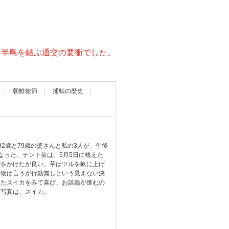
鮮半島を結ぶ通交の要衝でした。
朝鮮使節
捕鯨の歴史
2歳と79歳の婆さんと私の3人が、午後
なった。テント前は、5月5日に植えた
網をかけたが良い。芋はツルを畝に上げ
、物は言うが行動無しという見えない決
ったスイカをみて喜び、お談義が進むの
。写真は、スイカ。