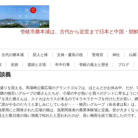
壱岐市勝本浦は、古代から近世まで日本と中国・朝
古代の勝本浦
防人と烽
文禄・慶長の役
聖母宮
神社
仏閣
索
史跡
遺跡と古墳
年中行事
壱岐の風土と歴史
ブログ
お談義
盛りを迎える。馬場崎公園広場のグランドゴルフは、ほとんどがお休み中。だが、9
に隣の物言いグループの爺さんたちが、小屋の中が熱いと我々のテントに寄るように
子を見た爺さんは、スイカはカラスが来るのでキラキラテープを付けた方が良い、
て誰がやるのだろうと楽しみにしているが・・・物言いグループ（命名者は私）は
漁業用にと開発された広場の畑は、漁業関係者の農業体験場と定義。皆が大きくな
植えた数日後の強い潮風で枯れたと思われたのが、長い梅雨を経て復活したのです