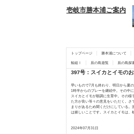
壱岐市勝本浦ご案内
トップページ
勝本浦について
鯨組Ⅰ
辰の島遊覧
辰の島探
397号：スイカとイモの
早いもので7月も終わり、明日から夏の
1時半からのプレーを継続中。その中
スイカとイモが順調に生育中。その様
た方が良い等々の意見をいただく。さ
まりがあるため聞くだけにしている。
は嬉しいことです。スイカとイモは、
2024年07月31日