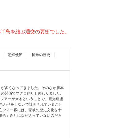
鮮半島を結ぶ通交の要衝でした。
朝鮮使節
捕鯨の歴史
日が多くなってきました。そのなか勝本
枠の関係でマグロ釣りも終わりました。
在ツアーが来るということで、観光連盟
ち合わせをしないで計画されていること
在ツアー客には、壱岐の歴史文化を十
集合」巡りはなぜ入っていないのだろ