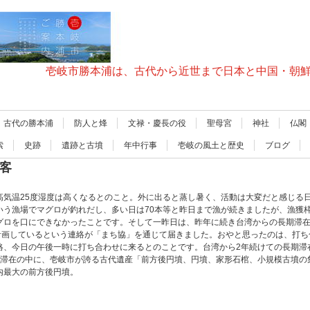
壱岐市勝本浦は、古代から近世まで日本と中国・朝
古代の勝本浦
防人と烽
文禄・慶長の役
聖母宮
神社
仏閣
索
史跡
遺跡と古墳
年中行事
壱岐の風土と歴史
ブログ
光客
高気温25度湿度は高くなるとのこと。外に出ると蒸し暑く、活動は大変だと感じる
いう漁場でマグロが釣れだし、多い日は70本等と昨日まで漁が続きましたが、漁獲
グロを口にできなかったことです。そして一昨日は、昨年に続き台湾からの長期滞
を計画しているという連絡が「まち協」を通じて届きました。おやと思ったのは、打
絡、今日の午後一時に打ち合わせに来るとのことです。台湾から2年続けての長期滞
の滞在の中に、壱岐市が誇る古代遺産「前方後円墳、円墳、家形石棺、小規模古墳の
内最大の前方後円墳。