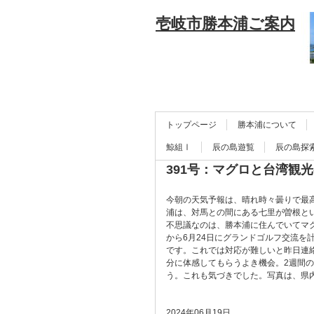
壱岐市勝本浦ご案内
トップページ
勝本浦について
鯨組Ⅰ
辰の島遊覧
辰の島探
391号：マグロと台湾観
今朝の天気予報は、晴れ時々曇りで最
浦は、対馬との間にある七里が曽根と
不思議なのは、勝本浦に住んでいてマ
から6月24日にグランドゴルフ交流
です。これでは対応が難しいと昨日連
分に体感してもらうよき機会。2週間
う。これも気づきでした。写真は、県
2024年06月19日