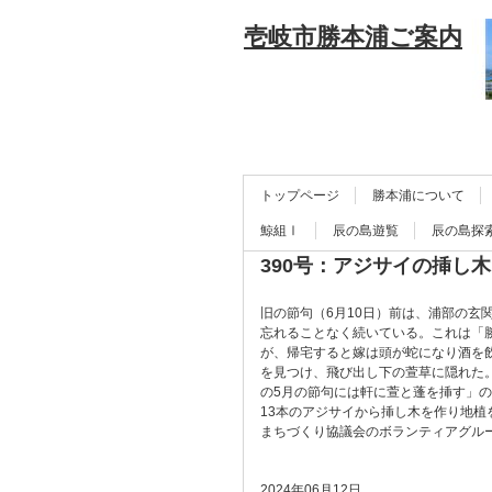
壱岐市勝本浦ご案内
トップページ
勝本浦について
鯨組Ⅰ
辰の島遊覧
辰の島探
390号：アジサイの挿し木
旧の節句（6月10日）前は、浦部の
忘れることなく続いている。これは「
が、帰宅すると嫁は頭が蛇になり酒を
を見つけ、飛び出し下の萱草に隠れた
の5月の節句には軒に萱と蓬を挿す」
13本のアジサイから挿し木を作り地植
まちづくり協議会のボランティアグル
2024年06月12日