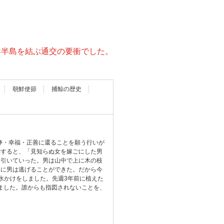
鮮半島を結ぶ通交の要衝でした。
朝鮮使節
捕鯨の歴史
浄・幸福・正善に還ることを願う行いが
約すると、「見知らぬ女を嫁ごにした男
に引いていった。男は山中で上に木の枝
間に男は逃げることができた。だから今
水かけをしました。先週3年前に植えた
しました。誰からも指図されないことを、