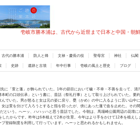
壱岐市勝本浦は、古代から近世まで日本と中国・朝
古代の勝本浦
防人と烽
文禄・慶長の役
聖母宮
神社
仏閣
索
史跡
遺跡と古墳
年中行事
壱岐の風土と歴史
ブログ
玄関先に「萱と蓬」が飾られていた。1年の節目において穢・不幸・不善を去って、清
勝本町の口頭伝承」という書に、昔話（祭礼行事）として取り上げられていた。要
飲んでいた。男が怒ると女は元の姿に戻り、甕（かめ）の中に入るように言い山中
。女は萱を分けて入ろうとすると指を切ったが、傍にあった蓬で血を止めた。その
のだという。へーッ、ハハッハと思う昔話でした。今朝は、馬場崎公園周辺の花壇に
をしたからです。昨年は6本植えて2本が生育。今年はより手をかけて12本を植え
ープ登録制度を利用して行っています。へーッと思われるかもしれません。