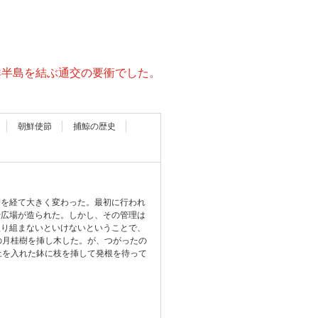
鮮半島を結ぶ通交の要衝でした。
朝鮮使節
捕鯨の歴史
期を経て大きく変わった。最初に行われ
や広場が造られた。しかし、その管理は
取り組まないといけないということで、
の月桂樹を挿し木した。が、つがったの
土を入れた鉢に枝を挿して発根を待って