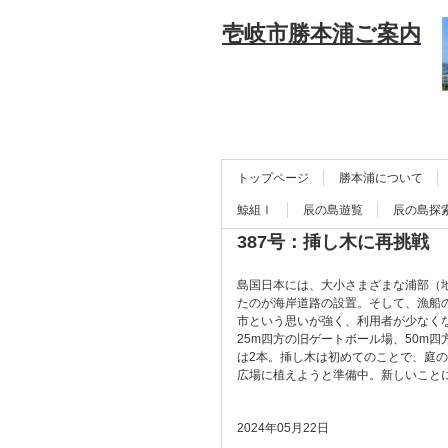
壱岐市勝本浦ご案内
トップページ
勝本浦について
鯨組Ⅰ
辰の島遊覧
辰の島探
387号：挿し木に再挑戦
島国日本には、大小さまざまな浦部（
たのが海岸道路の設置。そして、漁船
市という思いが強く、利用者が少なく
25m四方の旧ゲートボール場、50m
は2本。挿し木は初めてのことで、庭
広場に植えようと準備中。新しいこと
2024年05月22日