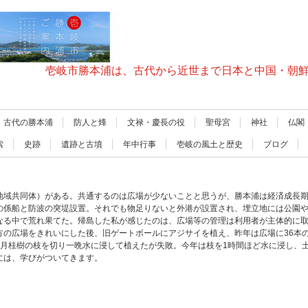
壱岐市勝本浦は、古代から近世まで日本と中国・朝
古代の勝本浦
防人と烽
文禄・慶長の役
聖母宮
神社
仏閣
索
史跡
遺跡と古墳
年中行事
壱岐の風土と歴史
ブログ
地域共同体）がある。共通するのは広場が少ないことと思うが、勝本浦は経済成長
の係船と防波の突堤設置。それでも物足りないと外港が設置され、埋立地には公園
なる中で荒れ果てた。帰島した私が感じたのは、広場等の管理は利用者が主体的に
四方の広場をきれいにした後、旧ゲートボールにアジサイを植え、昨年は広場に36本
の月桂樹の枝を切り一晩水に浸して植えたが失敗。今年は枝を1時間ほど水に浸し、
には、学びがついてきます。