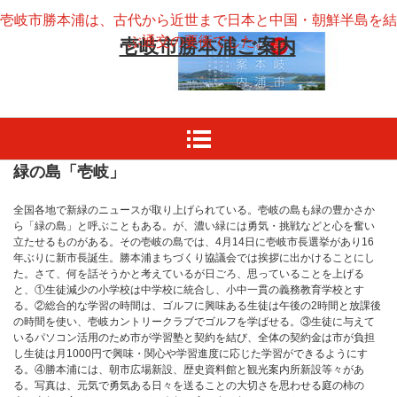
壱岐市勝本浦は、古代から近世まで日本と中国・朝鮮半島を結
ぶ通交の要衝でした。
壱岐市勝本浦ご案内
緑の島「壱岐」
全国各地で新緑のニュースが取り上げられている。壱岐の島も緑の豊かさか
ら「緑の島」と呼ぶこともある。が、濃い緑には勇気・挑戦などと心を奮い
立たせるものがある。その壱岐の島では、4月14日に壱岐市長選挙があり16
年ぶりに新市長誕生。勝本浦まちづくり協議会では挨拶に出かけることにし
た。さて、何を話そうかと考えているが日ごろ、思っていることを上げる
と、①生徒減少の小学校は中学校に統合し、小中一貫の義務教育学校とす
る。②総合的な学習の時間は、ゴルフに興味ある生徒は午後の2時間と放課後
の時間を使い、壱岐カントリークラブでゴルフを学ばせる。③生徒に与えて
いるパソコン活用のため市が学習塾と契約を結び、全体の契約金は市が負担
し生徒は月1000円で興味・関心や学習進度に応じた学習ができるようにす
る。④勝本浦には、朝市広場新設、歴史資料館と観光案内所新設等々があ
る。写真は、元気で勇気ある日々を送ることの大切さを思わせる庭の柿の