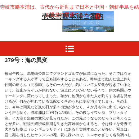
壱岐市勝本浦は、古代から近世まで日本と中国・朝鮮半島を結
ぶ通交の要衝でした。
壱岐市勝本浦ご案内
379号：海の異変
毎日午後は、馬場崎公園にてグランドゴルフが日課になった。そこではウォ
ーキングする人が寄って立ち話をすることもある。昨年まで励んだ波止釣り
仲間の爺さん（元漁師）もその一人だが、釣について大変化が起きていると
いう。波止からイカが釣れない、波止にアジがいない等々で、釣の時間がウ
ォーキングに変わってしまった。確かに他所から来た人が釣りする姿を見か
けるが、何かが釣れている気配なくそのうちに姿が消えてしまう。その上
に、今年は雨風など嵐の日が多く出漁が少なく、４か月も沖に出ていないと
いう声も聴く。勝本浦は江戸時代の鯨組、その後はイワシ漁、ブリ・タイ
漁、イカ漁と魚種の変化が見られたが、この先どうなるのだろうと考えるこ
とが多い。戦後の経済成長期を生きた高齢者からすると、今は様々な分野で
大きな転換点（シンギュラリティ）にあると実感することが多い。写真は、
庭に顔を出したヒヤシンスの花。花に疎いので、スマホかざして名前調べし