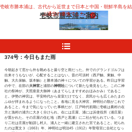
壱岐市勝本浦は、古代から近世まで日本と中国・朝鮮半島を結
ぶ通交の要衝でした。
壱岐市勝本浦ご案内
374号：今日もまた雨
今朝起きて窓から外を眺めると曇り空と雨だった。外でのグランドゴルフは
出来そうもないが、心配することはない。昔の可須村（西戸触、東触、中
触、大久保触、坂本触）と勝本浦の神々についての学習がある。昨日は学習
の中で、在部の
大神宮
と浦部の
神明社
について新たな発見をした。この二神
社の祭神が、天照座皇大御神（あまてらしますすめおほみかみ）であるこ
と。伊勢の神宮は、平安時代から皇室だけでなく、庶民からも広くみたまの
ふゆが拝まれるようになったこと。各地に見る大神宮、神明社の類がこれで
あること。今まで気になっていた事柄だが、江戸時代初期に壱岐は農村の在
方と漁村の浦方に大きく分けられ、在には庄屋、浦には浜使役所（浦庄屋）
が置かれた。その庄屋の住む地（西戸と黒瀬）に二社が祀られている。つま
り二社は庄屋が勧請し村人、浦人と一緒に建立された宮であること。祀られ
たのは寛文３（1663）年、神明社は明治45（1912）年聖母宮に合祀となっ