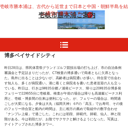
壱岐市勝本浦は、古代から近世まで日本と中国・朝鮮半島を結
ぶ通交の要衝でした。
壱岐市勝本浦ご案内
博多ベイサイドシティ
昨日28日は、県民体育祭グランドゴルフ競技出場の打ち上げ、市の自治条例
審議会と予定詰まりだったが、CT検査の博多通いで両者ともに欠席となっ
た。島外に出ることは少ないが、高齢者は病院通いが多い。待合室で出会わ
す知人も、多くが病院通い。港に着くと病院名を書いた患者送迎の人も立っ
ている。昨日は、行きは9時35分郷ノ浦発ビーナス、帰りは20時35分博多発
フェリーで22時55分に壱岐着。検査が午前の場合は帰りも高速艇ビーナス利
用と、壱岐・博多間の往来は便利になった。が、フェリーの場合は、時間過
ごしが大変になる。夕食は大丸（福岡天神）６Fの「高玉」でお寿司、その後
のフェリー待合室と船内の時間は、主に相方の薦めで取組中の数字合わせ
「ナンプレ上級」で過ごした。これには初段、師範代、師範、仙人、神と段
階がある。今は初段だが、お陰でサクサクと解けるようになった。写真は、
ナイトアップされた博多タワー。