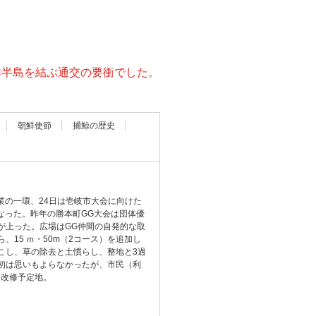
鮮半島を結ぶ通交の要衝でした。
朝鮮使節
捕鯨の歴史
業の一環、24日は壱岐市大会に向けた
なった。昨年の勝本町GG大会は団体優
が上った。広場はGG仲間の自発的な取
、15 ｍ・50m（2コース）を追加し
こし、草の除去と土慣らし、整地と3過
初は思いもよらなかったが、市民（利
、改修予定地。