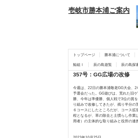
壱岐市勝本浦ご案内
トップページ
勝本浦について
鯨組Ⅰ
辰の島遊覧
辰の島探
357号：GG広場の改修
今週は、22日の勝本浦敬老GG大会、
予選会だった。GG遊びは、荒れた旧
勝、今年は準優勝、個人戦で3位の賞を
り組みで改修してきたが、残り半分の荒地
６コースにしたところだが、コース拡
程となるが、草の除去と土慣らし作業
用者）の主体的な取り組みと役所の連
2023年10月25日