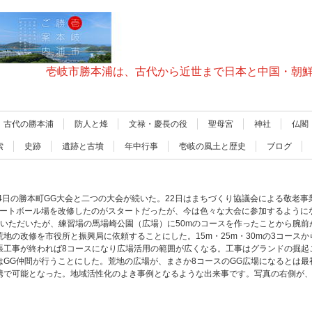
壱岐市勝本浦は、古代から近世まで日本と中国・朝
古代の勝本浦
防人と烽
文禄・慶長の役
聖母宮
神社
仏閣
索
史跡
遺跡と古墳
年中行事
壱岐の風土と歴史
ブログ
24日の勝本町GG大会と二つの大会が続いた。22日はまちづくり協議会による敬老事
ゲートボール場を改修したのがスタートだったが、今は色々な大会に参加するように
いただいたが、練習場の馬場崎公園（広場）に50mのコースを作ったことから腕前
の改修を市役所と振興局に依頼することにした。15m・25m・30mの3コースから
張工事が終われば8コースになり広場活用の範囲が広くなる。工事はグランドの掘起
はGG仲間が行うことにした。荒地の広場が、まさか8コースのGG広場になるとは最
携で可能となった。地域活性化のよき事例となるような出来事です。写真の右側が