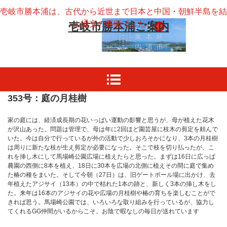
壱岐市勝本浦は、古代から近世まで日本と中国・朝鮮半島を結
ぶ通交の要衝でした。
壱岐市勝本浦ご案内
353号：庭の月桂樹
家の庭には、経済成長期の花いっぱい運動の影響と思うが、母が植えた花木
が沢山あった。問題は管理で、母は年に2回ほど園芸屋に枝木の剪定を頼んで
いた。今は自分で行っているが外の活動で少しおろそかになり、3本の月桂樹
は周りに新たな枝が生え剪定が必要になった。そこで枝を切り払ったが、こ
れを挿し木にして馬場崎公園広場に植えたらと思った。まずは16日に広っぱ
農園の西側に8本を植え、18日に30本を広場の北側に植えその間に庭で集め
た椿の種をまいた。そして今朝（27日）は、旧ゲートボール場に出かけ、去
年植えたアジサイ（13本）の中で枯れた1本の跡と、新しく3本の挿し木をし
た。来年は16本のアジサイの花や広場の月桂樹や椿の育ちを楽しむことがで
きれば思う。馬場崎公園では、いろいろな取り組みを行っているが、協力し
てくれるGG仲間がいるからこそ。お陰で暇なしの毎日が送れています