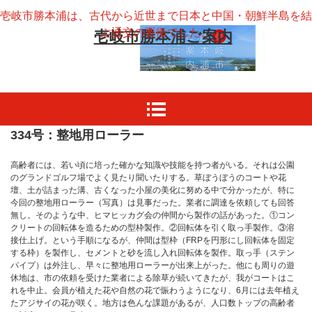
壱岐市勝本浦は、古代から近世まで日本と中国・朝鮮半島を結
ぶ通交の要衝でした。
壱岐市勝本浦ご案内
334号：整地用ローラー
高齢者には、若い頃に培った確かな知識や技能を持つ者がいる。それは公園
のグランドゴルフ場でよく見たり聞いたりする。草ぼうぼうのコートや花
壇、土が詰まった溝、古くなった小屋の美化に努める中で分かったが、特に
今回の整地用ローラー（写真）は見事だった。業者に調達を依頼しても回答
無し。そのような中、ヒマヒッカグ会の仲間から製作の話があった。①コン
クリートの回転体を造るための型枠製作。②回転体を引く取っ手製作。③溶
接仕上げ。という手順になるが、仲間は型枠（FRPを円形にし回転体を固定
する枠）を製作し、セメントと砂を流し入れ回転体を製作。取っ手（ステン
パイプ）は外注し、早々に整地用ローラーが出来上がった。他にも周りの遊
休地は、市の依頼を受けた業者による除草が続いてきたが、我がコートはこ
れを中止。会員が植えた花や自然の花で賑わうようになり、6月には去年植え
たアジサイの花が咲く。地方は色んな課題があるが、人口数トップの高齢者