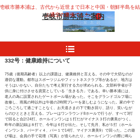
壱岐市勝本浦は、古代から近世まで日本と中国・朝鮮半島を結
ぶ通交の要衝でした。
壱岐市勝本浦ご案内
332号：健康維持について
75歳（後期高齢者）以上の課題は、健康維持と言える。その中で大切なのが
適切な運動。都市はスポーツジムやフィットネスクラブ等があるが、地方は
そうはいかない。自分たちで考え実行する力が求められる。文部科学省が子
供に身に付けさせる資質としている「生きる力」である。幸い勝本浦には、
老人の為に設置されたゲートボール場があった。そこをグランドゴルフ場に
改修し、雨風の時以外は午後の2時間プレーを楽しむようになった。家の中で
ごろごろして過ごすことなく、お天道さまの下で動き回り、語り、笑いなが
らのひとときと言える。プレーはワンラウンド8ホールで行うが、すべて3打
で回ると合計24打。ホールインワンは１打だがマイナス３打の褒美がつく。
昨年の新記録は８打で、今年は６打が出た。そして先月、私が５打（ホール
インワン３、バーディ４、パー１で14打、マイナス褒美9）で回った。この遊
び場は、会員の手で花壇（写真）が造られたり、ホールインワンの際に鳴ら