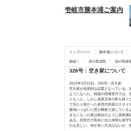
壱岐市勝本浦ご案内
トップページ
勝本浦について
鯨組Ⅰ
辰の島遊覧
辰の島探
326号：空き家について
2023年3月15日、326号：空き家
空き家が全国的な話題となっている。
ようになった。戦後の団塊世代では、
となった。しかし漁業主体の町も様々
で当たり前だった多世代同居のスタイ
敷地いっぱいに壁が隣家と接している
まなくなった家は都会のように資産価
ある。同世代で島外に出た仲間も留守
のも悲しい。何か良い方法はないか、