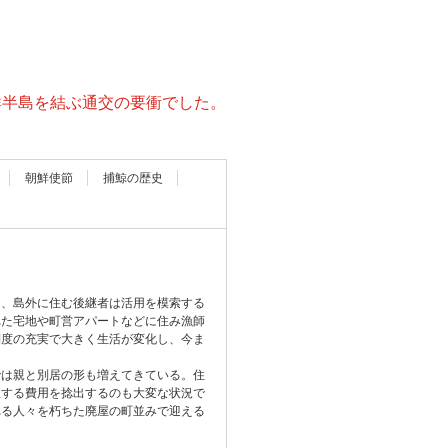
鮮半島を結ぶ通交の要衝でした。
朝鮮使節
捕鯨の歴史
り、島外に住む後継者は活用を模索する
れた宅地や町営アパートなどに住み漁師
制度の充実で大きく生活が変化し、今ま
では親と別居の形も増えてきている。住
理する費用を捻出するのも大変な状況で
れる人々を朽ちた廃屋の町並みで迎える