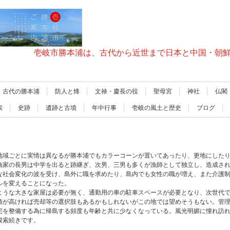
壱岐市勝本浦は、古代から近世まで日本と中国・朝
古代の勝本浦
防人と烽
文禄・慶長の役
聖母宮
神社
仏閣
索
史跡
遺跡と古墳
年中行事
壱岐の風土と歴史
ブログ
地域ごとに実情は異なるが勝本浦でもカラーコーンが置いてあったり、更地にした
漁家の長男は中学を出ると跡継ぎ、次男、三男も多くが漁師として独立し、造成さ
な社会変化の波を受け、島外に職を求めたり、島内でも女性の職が増え、また介護
ルを変えることになった。
ような大きな家屋は必要が無く、通勤用の車の駐車スペースが必要となり、次世代
値が高ければ売却等の選択肢もあるかもしれないがこの地では望めそうもない。管
宅を整備する為に帰島する頻度も年齢と共に少なくなっている。風光明媚に憧れ訪
模索続きです。