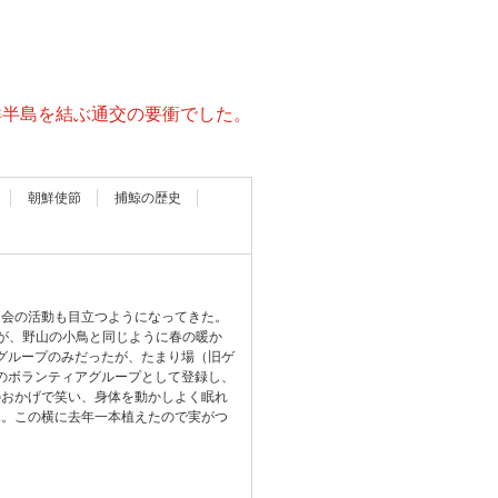
鮮半島を結ぶ通交の要衝でした。
朝鮮使節
捕鯨の歴史
）会の活動も目立つようになってきた。
が、野山の小鳥と同じように春の暖か
グループのみだったが、たまり場（旧ゲ
のボランティアグループとして登録し、
のおかげで笑い、身体を動かしよく眠れ
木。この横に去年一本植えたので実がつ