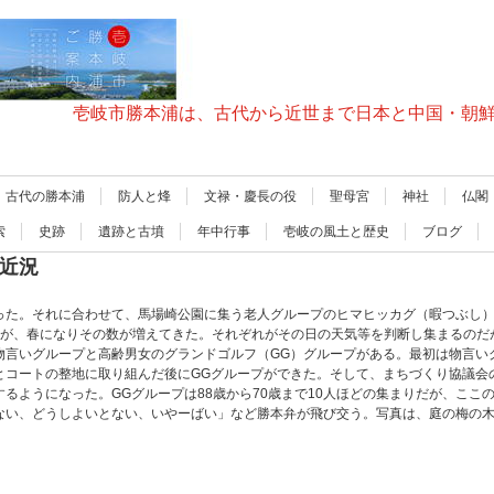
壱岐市勝本浦は、古代から近世まで日本と中国・朝
古代の勝本浦
防人と烽
文禄・慶長の役
聖母宮
神社
仏閣
索
史跡
遺跡と古墳
年中行事
壱岐の風土と歴史
ブログ
の近況
った。それに合わせて、馬場崎公園に集う老人グループのヒマヒッカグ（暇つぶし
たが、春になりその数が増えてきた。それぞれがその日の天気等を判断し集まるのだ
物言いグループと高齢男女のグランドゴルフ（GG）グループがある。最初は物言い
とコートの整地に取り組んだ後にGGグループができた。そして、まちづくり協議会
るようになった。GGグループは88歳から70歳まで10人ほどの集まりだが、ここ
ない、どうしよいとない、いやーばい」など勝本弁が飛び交う。写真は、庭の梅の