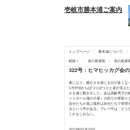
壱岐市勝本浦ご案内
トップページ
勝本浦について
鯨組Ⅰ
辰の島遊覧
辰の島探
322号：ヒマヒッカグ会
春になり、暖かさを感じる日が多くな
1月中頃からぽつりぽつりと姿が見え
さを感じ動き出した。会は高齢男子の
ートボール場の小屋）の回りの草取り
自分たちが遊ぶ場所は自分たちで管理す
るという声がある。プレー中は「どう
くかもしれない。
2023年02月15日