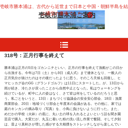
壱岐市勝本浦は、古代から近世まで日本と中国・朝鮮半島を結
ぶ通交の要衝でした。
壱岐市勝本浦ご案内
318号：正月行事を終えて
勝本浦は正月の5日をゴカンニチといい、正月の行事を終えて漁船がこの日か
ら出漁する。今年は7日（土）から9日（成人式）まで連休となり、一般人の
正月気分が抜けたのはその後だったように思う。そのころ天候も回復し、ヒ
マヒッカグ会のGG（グランドゴルフ）は11日にスタートした。が、13日から
雨が続き、冷たさが戻ったことから自然中止となった。私はウォーキングを
続けているが、町中に人の姿はなく、さて皆は何をしているのだろうと思
う。私ごとをいうと、13日：まちづくり協議会の安全安心部会、18日：漁業
商業部会、20日：地域づくり部会と年度末の会議がある。その他に、家では
庭のキンカンの摘み取り（写真）を、小鳥に負けないように行った。また、
めだかの学校（火鉢）の底に、丸い土の球を入れるとよいという話を聞き園
芸店で購入。大変だが、丸玉に着いた粉の洗い流し作業で奮闘。そして夕刻
は、昔より真剣さが増した感がする大相撲をストレッチしながら楽しんでい