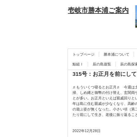
壱岐市勝本浦ご案内
トップページ
勝本浦について
鯨組Ⅰ
辰の島遊覧
辰の島探
315号：お正月を前にして
♬もういくつ寝るとお正月♬ 今週は
掃、しめ縄と御幣の付け替え、玄関両
とが多い。お正月といえば親戚回りと
年は島に住む親戚が少なくなり、高齢
の遊ぶ姿が無くなった。小さい頃（第
たり前にして生き、老後に振り返るこ
2022年12月28日