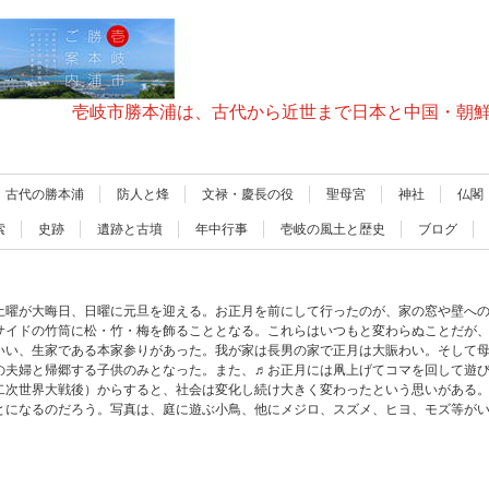
壱岐市勝本浦は、古代から近世まで日本と中国・朝
古代の勝本浦
防人と烽
文禄・慶長の役
聖母宮
神社
仏閣
索
史跡
遺跡と古墳
年中行事
壱岐の風土と歴史
ブログ
土曜が大晦日、日曜に元旦を迎える。お正月を前にして行ったのが、家の窓や壁へ
サイドの竹筒に松・竹・梅を飾ることとなる。これらはいつもと変わらぬことだが
いい、生家である本家参りがあった。我が家は長男の家で正月は大賑わい。そして
の夫婦と帰郷する子供のみとなった。また、♬お正月には凧上げてコマを回して遊
二次世界大戦後）からすると、社会は変化し続け大きく変わったという思いがある
とになるのだろう。写真は、庭に遊ぶ小鳥、他にメジロ、スズメ、ヒヨ、モズ等が