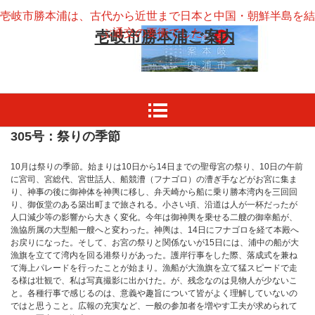
壱岐市勝本浦は、古代から近世まで日本と中国・朝鮮半島を結
ぶ通交の要衝でした。
壱岐市勝本浦ご案内
305号：祭りの季節
10月は祭りの季節。始まりは10日から14日までの聖母宮の祭り、10日の午前
に宮司、宮総代、宮世話人、船競漕（フナゴロ）の漕ぎ手などがお宮に集ま
り、神事の後に御神体を神輿に移し、弁天崎から船に乗り勝本湾内を三回回
り、御仮堂のある築出町まで旅される。小さい頃、沿道は人が一杯だったが
人口減少等の影響から大きく変化。今年は御神輿を乗せる二艘の御幸船が、
漁協所属の大型船一艘へと変わった。神輿は、14日にフナゴロを経て本殿へ
お戻りになった。そして、お宮の祭りと関係ないが15日には、浦中の船が大
漁旗を立てて湾内を回る港祭りがあった。護岸行事をした際、落成式を兼ね
て海上パレードを行ったことが始まり。漁船が大漁旗を立て猛スピードで走
る様は壮観で、私は写真撮影に出かけた。が、残念なのは見物人が少ないこ
と。各種行事で感じるのは、意義や趣旨について皆がよく理解していないの
ではと思うこと。広報の充実など、一般の参加者を増やす工夫が求められて