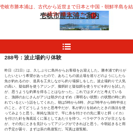
壱岐市勝本浦は、古代から近世まで日本と中国・朝鮮半島を結
ぶ通交の要衝でした。
壱岐市勝本浦ご案内
288号：波止場釣り体験
昨日（21日）は、久しぶりに島外からお客様をお迎えした。勝本浦で釣りが
したいという希望があったので、あちこちの波止場を巡りどのようにしたら
魚が釣れるのか、道具を工夫しながら釣り場探しをした。波止場釣りで人気
の高い、疑似餌を使うアジング、擬餌針と疑似餌を使うサビキ釣りを試した
が、思うような釣果を得ることはなかった。これではダメだと考えている
と、漁師のおじさんがアジは朝夕のまずめ（薄明るい状態）の状態の時に釣
れているという話をしてくれた。朝は5時から6時、夕は7時半から8時半頃と
のこと。さてどうしようかと思考中だが、私が釣りを始めたときの漁法を使
ってみようと思う。単純な漁法で、竿に糸を付けその先に重りと餌（イカ）
を付けた針を海底近くに落としてあたりを待つ。ベラやアラカブが主となる
が、その先にときを見計らってアジングができればと思う。今朝起きると雨
の予定が曇り、まずは辰の島遊覧だ。写真は遊覧船。