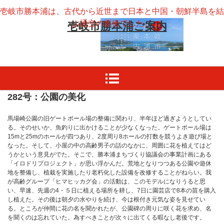
壱岐市勝本浦は、古代から近世まで日本と中国・朝鮮半島を結
ぶ通交の要衝でした。
壱岐市勝本浦ご案内
282号：公園の美化
馬場崎公園の旧ゲートボール場の整備に関わり、半年ほど過ぎようとしてい
る。そのせいか、魚釣りに出かけることが少なくなった。ゲートボール場は
15mと25mのホールが四つあり、2度周り8ホールの打数を競うよき遊び場と
なった。そして、小屋の中の高齢男子の話のなかに、周囲に花を植えてはど
うかという意見がでた。そこで、勝本浦まちづくり協議会の事業計画にある
「イロドリプロジェクト」が思い浮かんだ。荒地となりつつある公園や遊休
地を整備し、植栽を実施したり老朽化した設備を改修することがねらい。我
が高齢グループ「ヒマヒッカグ会」の活動は、このモデルになりうると思
い、早速、先週の4・５日に植える場所を耕し、7日に園芸店で8本の苗を購入
し植えた。その後は朝夕の水やりを続け、今は根付き元気な姿を見せてい
る。ところが仲間に花の名を聞かれたが、公園碑の周りに咲く花を求め、名
を聞くのは忘れていた。為すべきことが次々に出てくる暇なし老後です。