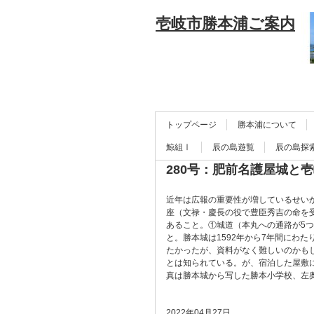
壱岐市勝本浦ご案内
トップページ
勝本浦について
鯨組Ⅰ
辰の島遊覧
辰の島探
280号：肥前名護屋城と
近年は広報の重要性が増しているせい
座（文禄・慶長の役で豊臣秀吉の命を
あること。①城道（本丸への通路が5
と。勝本城は1592年から7年間にわ
たかったが、資料がなく難しいのかも
とは知られている。が、宿泊した屋敷
真は勝本城から写した勝本小学校、左
2022年04月27日