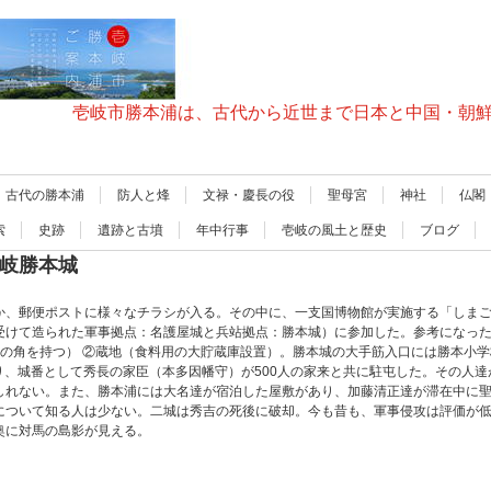
壱岐市勝本浦は、古代から近世まで日本と中国・朝
古代の勝本浦
防人と烽
文禄・慶長の役
聖母宮
神社
仏閣
索
史跡
遺跡と古墳
年中行事
壱岐の風土と歴史
ブログ
壱岐勝本城
か、郵便ポストに様々なチラシが入る。その中に、一支国博物館が実施する「しまご
受けて造られた軍事拠点：名護屋城と兵站拠点：勝本城）に参加した。参考になっ
つの角を持つ） ②蔵地（食料用の大貯蔵庫設置）。勝本城の大手筋入口には勝本小
たり、城番として秀長の家臣（本多因幡守）が500人の家来と共に駐屯した。その人
しれない。また、勝本浦には大名達が宿泊した屋敷があり、加藤清正達が滞在中に
について知る人は少ない。二城は秀吉の死後に破却。今も昔も、軍事侵攻は評価が
奥に対馬の島影が見える。