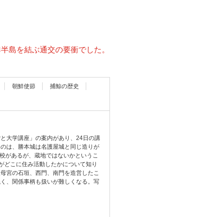
鮮半島を結ぶ通交の要衝でした。
朝鮮使節
捕鯨の歴史
と大学講座」の案内があり、24日の講
たのは、勝本城は名護屋城と同じ造りが
学校があるが、蔵地ではないかというこ
達がどこに住み活動したかについて知り
聖母宮の石垣、西門、南門を造営したこ
低く、関係事柄も扱いが難しくなる。写