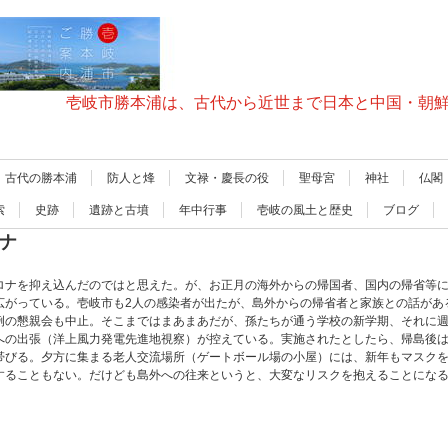
壱岐市勝本浦は、古代から近世まで日本と中国・朝
古代の勝本浦
防人と烽
文禄・慶長の役
聖母宮
神社
仏閣
索
史跡
遺跡と古墳
年中行事
壱岐の風土と歴史
ブログ
ロナ
ロナを抑え込んだのではと思えた。が、お正月の海外からの帰国者、国内の帰省等
広がっている。壱岐市も2人の感染者が出たが、島外からの帰省者と家族との話があ
例の懇親会も中止。そこまではまあまあだが、孫たちが通う学校の新学期、それに
への出張（洋上風力発電先進地視察）が控えている。実施されたとしたら、帰島後は
帯びる。夕方に集まる老人交流場所（ゲートボール場の小屋）には、新年もマスク
することもない。だけども島外への往来というと、大変なリスクを抱えることにな