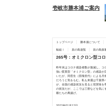
壱岐市勝本浦ご案内
トップページ
勝本浦について
鯨組Ⅰ
辰の島遊覧
辰の島探
265号：オミクロン型コ
昨年末はコロナ感染者数が激減し、コ
強い変異型「オミクロン型」の感染が
いたが、同窓生（団塊世代）による月
だろうと気をもむ。私も来週は千葉県
が、全国の感染状況を見ると現実味を
の状況だが、ここでは三密などを気に
爺たちの凧揚げ。
2022年01月12日