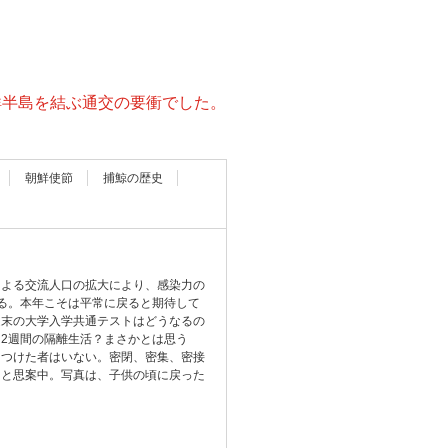
鮮半島を結ぶ通交の要衝でした。
朝鮮使節
捕鯨の歴史
による交流人口の拡大により、感染力の
る。本年こそは平常に戻ると期待して
週末の大学入学共通テストはどうなるの
2週間の隔離生活？まさかとは思う
をつけた者はいない。密閉、密集、密接
ると思案中。写真は、子供の頃に戻った