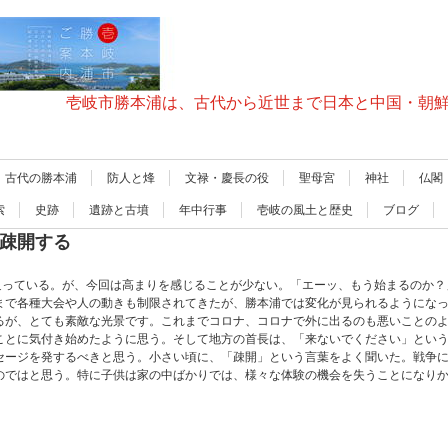
壱岐市勝本浦は、古代から近世まで日本と中国・朝
古代の勝本浦
防人と烽
文禄・慶長の役
聖母宮
神社
仏閣
索
史跡
遺跡と古墳
年中行事
壱岐の風土と歴史
ブログ
に疎開する
に迫っている。が、今回は高まりを感じることが少ない。「エーッ、もう始まるのか
まで各種大会や人の動きも制限されてきたが、勝本浦では変化が見られるようにな
るが、とても素敵な光景です。これまでコロナ、コロナで外に出るのも悪いことの
ことに気付き始めたように思う。そして地方の首長は、「来ないでください」とい
セージを発するべきと思う。小さい頃に、「疎開」という言葉をよく聞いた。戦争
のではと思う。特に子供は家の中ばかりでは、様々な体験の機会を失うことになり