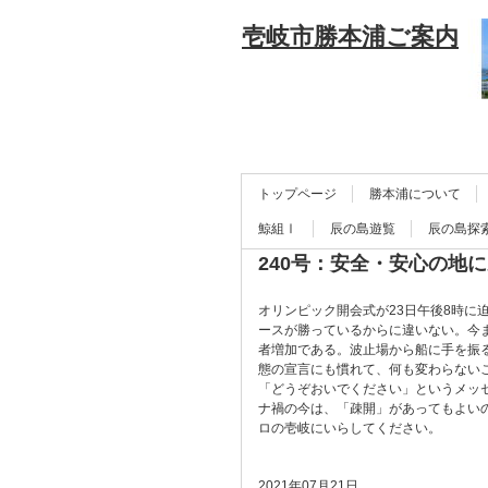
壱岐市勝本浦ご案内
トップページ
勝本浦について
鯨組Ⅰ
辰の島遊覧
辰の島探
240号：安全・安心の地
オリンピック開会式が23日午後8時
ースが勝っているからに違いない。今
者増加である。波止場から船に手を振
態の宣言にも慣れて、何も変わらない
「どうぞおいでください」というメッ
ナ禍の今は、「疎開」があってもよい
ロの壱岐にいらしてください。
2021年07月21日