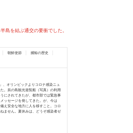
鮮半島を結ぶ通交の要衝でした。
朝鮮使節
捕鯨の歴史
？」、オリンピックよりコロナ感染ニュ
った。辰の島観光遊覧船（写真）の利用
ようにされてきたが、都市部では緊急事
うメッセージを発してきた。が、今は
に備え安全な地方に人を移すこと。コロ
かねません。夏休みは、どうぞ感染者ゼ