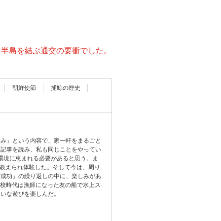
鮮半島を結ぶ通交の要衝でした。
朝鮮使節
捕鯨の歴史
楽しみ」という内容で、家一軒をまるごと
。記事を読み、私も同じことをやってい
う環境に恵まれる必要があると思う。ま
に教えられ体験した。そして今は、周り
び成功」の繰り返しの中に、楽しみがあ
高校時代は漁師になった友の船で水上ス
たいな遊びを楽しんだ。