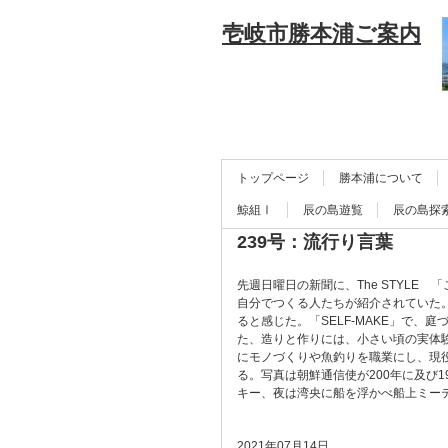
壱岐市勝本浦ご案内
トップページ
勝本浦について
鯨組Ⅰ
辰の島遊覧
辰の島探
239号：流行り言葉
先週日曜日の新聞に、The STYLE
自分でつくる人たちが紹介されていた
ると感じた。「SELF-MAKE」で
た、造りと作りには、小さい頃の実体
にモノづくりや魚釣りを職業にし、現
る。写真は朝鮮通信使が200年に及び
キー、夜は湾央に船を浮かべ船上ミー
2021年07月14日