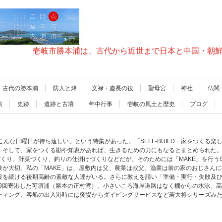
壱岐市勝本浦は、古代から近世まで日本と中国・朝
古代の勝本浦
防人と烽
文禄・慶長の役
聖母宮
神社
仏閣
索
史跡
遺跡と古墳
年中行事
壱岐の風土と歴史
ブログ
 「こんな日曜日が待ち遠しい」という特集があった。「SELF-BUILD 家をつくる
。そして、家をつくる勘や知恵があれば、生きるための力にもなるとまとめられた
、庭づくり、野菜づくり、釣りの仕掛けづくりなどだが、そのためには「MAKE」を行
験が大切。私の「MAKE」は、屋敷内は父、農業は叔父、漁業は前の家のおじさん
役を続ける後期高齢の素敵な人達がいる。さらに教えを請い「準備・実行・失敗及
19回寄港した可須浦（勝本の正村湾）。小さいころ海岸道路はなく棚からの水泳、
ティング、客船の出入港時には突堤からダイビングサービスなど若大将シリーズみ