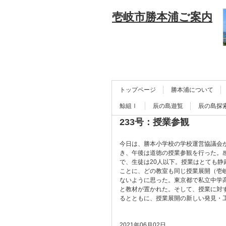
壱岐市勝本浦ご案内
トップページ
勝本浦について
鯨組Ⅰ
辰の島遊覧
辰の島探
233号：授業参観
今日は、勝本小学校の学校運営協議会が
き、午後は道徳の授業参観を行った。
で、生徒は20人以下。授業はとても静
ことに、どの教室も同じ授業展開（壱
ないように思った。東京都で私立中学
と教材が置かれた。そして、授業に対
るとともに、授業展開の新しい発見・
2021年06月02日