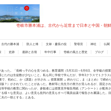
壱岐市勝本浦は、古代から近世まで日本と中国・朝
古代の勝本浦
防人と烽
文禄・慶長の役
聖母宮
神社
仏閣
索
史跡
遺跡と古墳
年中行事
壱岐の風土と歴史
ブログ
あった。「長崎っ子の心を見つめる」教育週間（5月31日～6月6日、全学級の授
感じたのは生徒数が少ないこと。私も同じ学校で学んだが、学年3クラスで１クラス
粛で、初めに、か（課題）が示され → 授業展開 → 終わりに，ま（まとめ）で締
岐版？）がされていたことがあった。教材等に先生方の努力が見られるが、固定さ
高等学校の教育に関わったが、参観者には授業見学報告用紙（アンケート）が配布
する様々な意見は、よい意見も批判の意見もすべて職員会議で報告され審議した。
工夫の一助とする」とある。