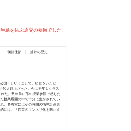
鮮半島を結ぶ通交の要衝でした。
朝鮮使節
捕鯨の歴史
業公開）ということで、給食をいただ
が40人以上だった。今は学年１クラス
められた。数年前に孫の授業参観で感じた
れた授業展開の中で十分に生かされてい
され、各教室にはその時間の指導計画表
目的には、「授業のマンネリ化を防止す