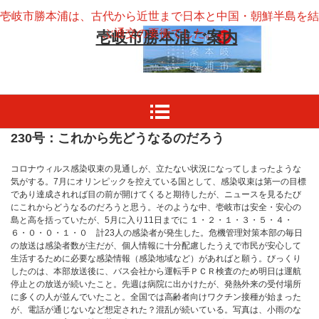
壱岐市勝本浦は、古代から近世まで日本と中国・朝鮮半島を結
ぶ通交の要衝でした。
壱岐市勝本浦ご案内
230号：これから先どうなるのだろう
コロナウィルス感染収束の見通しが、立たない状況になってしまったような
気がする。7月にオリンピックを控えている国として、感染収束は第一の目標
であり達成されれば目の前が開けてくると期待したが、ニュースを見るたび
にこれからどうなるのだろうと思う。そのような中、壱岐市は安全・安心の
島と高を括っていたが、5月に入り11日までに １・２・１・３・５・４・
６・０・０・１・０ 計23人の感染者が発生した。危機管理対策本部の毎日
の放送は感染者数が主だが、個人情報に十分配慮したうえで市民が安心して
生活するために必要な感染情報（感染地域など）があればと願う。びっくり
したのは、本部放送後に、バス会社から運転手ＰＣＲ検査のため明日は運航
停止との放送が続いたこと。先週は病院に出かけたが、発熱外来の受付場所
に多くの人が並んでいたこと。全国では高齢者向けワクチン接種が始まった
が、電話が通じないなど想定された？混乱が続いている。写真は、小雨のな