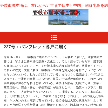
壱岐市勝本浦は、古代から近世まで日本と中国・朝鮮半島を結
ぶ通交の要衝でした。
壱岐市勝本浦ご案内
227号：パンフレット各戸に届く
先週16（金）日、勝本浦ご案内のパンフレットが各戸に届いた。送付案内文
書には、皆さまに勝本浦の歴史・文化についてよく知っていただき、勝本浦
を好きになってほしいこと。また勝本浦を訪れる観光客が、散策ガイドとし
て多くの歴史・文化に触れ、勝本浦への興味を覚え関心を持つようになって
もらいたいという、ねらいが記されている。まちづくり協議会は、今年1月に
スタート。一番目の事業になったが、住民の一体感が醸成され、これからの
事業展開の弾みになればと願っている。今後は四部会（地域づくり、漁業・
商業活性化、安全・安心、子供育成）が主体となり、 漁業＋（プラス）観
光の街へ、～人が行き交うまちづくり～ に挑戦することになる。家の庭に
は、1月に植えたブルーベリーの苗木に花が咲き（写真）、一緒に植えた南高
梅・キンカンの木も順調に育っている。経済社会は大変な状況だが、よく考
えると今は様々な慣行見直しの好機かもしれない。勝本浦では次の時代に向