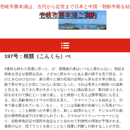
壱岐市勝本浦は、古代から近世まで日本と中国・朝鮮半島を結
ぶ通交の要衝でした。
壱岐市勝本浦ご案内
197号：根競（こんくら）べ
4連休も終わり普通に戻った。が、退職後の者はいつもと変わらない。朝起き
朝食を済ませ新聞を読み、メダカに餌をやったあと庭の様子を見て回る。そ
のとき心がけるのが、家の周りと畑の石垣の合間から芽を出す草の除去。お
陰で草や木などが目につかない石垣になった。それは草木との根競べの成果
と言える。出てきた草が大きくならないうちに摘み取るが、数日経つとまた
顔を出すので摘むという繰り返し。また根競べと言えば携帯電話にも言え
る。先に高齢者向けスマホの宣伝を見た。「スマートフォンを始めよう。日
本で最も愛されている〇〇をと」。そこには高齢者が自撮りした写真がつい
ていた。ここも根競べが大事と思う。新しい総理のもとで、デジタル庁の創
設や携帯料金値下げが挙げられている。スマホがマイナンバーカードにな
り、自動車免許証や国民年金証などと合わせて利便性の増加が予測される。
激変のなか、慌ててコトを急ぐことなく慎重に判断し行動することが大切。