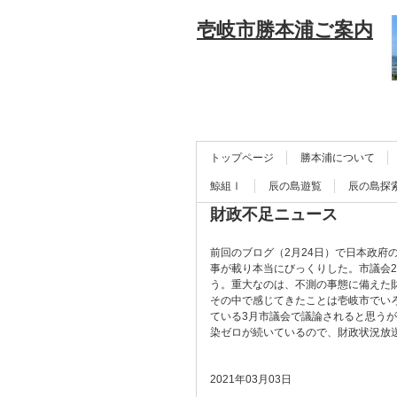
壱岐市勝本浦ご案内
トップページ
勝本浦について
鯨組Ⅰ
辰の島遊覧
辰の島探
財政不足ニュース
前回のブログ（2月24日）で日本政
事が載り本当にびっくりした。市議会
う。重大なのは、不測の事態に備えた財
その中で感じてきたことは壱岐市でい
ている3月市議会で議論されると思う
染ゼロが続いているので、財政状況放
2021年03月03日