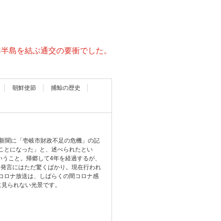
鮮半島を結ぶ通交の要衝でした。
朝鮮使節
捕鯨の歴史
内新聞に「壱岐市財政不足の危機」の記
ことになった」と、述べられたとい
いうこと。帰郷して4年を経過するが、
足発言にはただ驚くばかり。現在行われ
コロナ放送は、しばらくの間コロナ感
に見られない光景です。