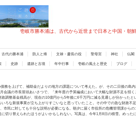
壱岐市勝本浦は、古代から近世まで日本と中国・朝
古代の勝本浦
防人と烽
文禄・慶長の役
聖母宮
神社
仏閣
索
史跡
遺跡と古墳
年中行事
壱岐の風土と歴史
ブログ
府の債務を上げて、補助金だよりの地方の課題について考えた。が、その二日後の島
2月会議の市長冒頭あいさつで、「来年度の予算編成において大幅な財源不足を招く
政調整基金残高が、現在の10億円から5年後に6千万円に減る見通しが分かったと
ろいろな新規事業が立ち上がりすごいなと思っていたこと。その中での急な財政不
が、市民に対しても十分な説明が必要になる。朝夕に届く市役所の危機管理課からの
送に切り替えられたほうがよいかもしれない。写真は、今年1月8日の積雪。めった